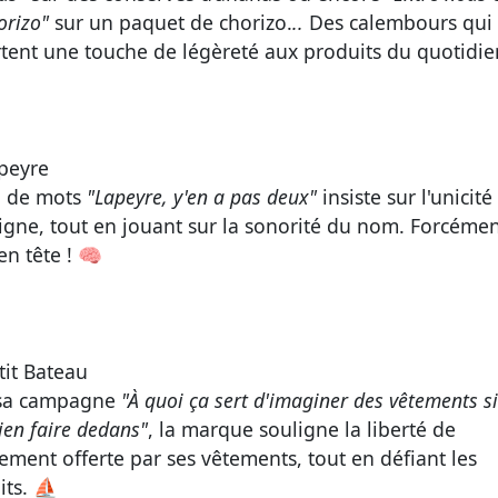
orizo"
sur un paquet de chorizo.
..
Des calembours qui
tent une touche de légèreté aux produits du quotidi
peyre
u de mots
"Lapeyre, y'en a pas deux"
insiste sur l'unicité
eigne, tout en jouant sur la sonorité du nom. Forcémen
en tête ! 🧠
tit Bateau
 sa campagne
"À quoi ça sert d'imaginer des vêtements s
ien faire dedans"
, la marque souligne la liberté de
ment offerte par ses vêtements, tout en défiant les
dits. ⛵