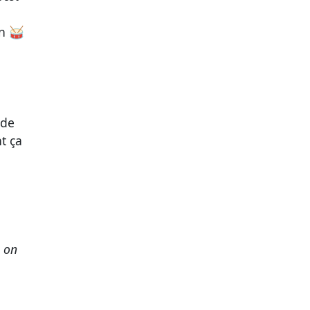
en 🥁
 de
t ça
i on