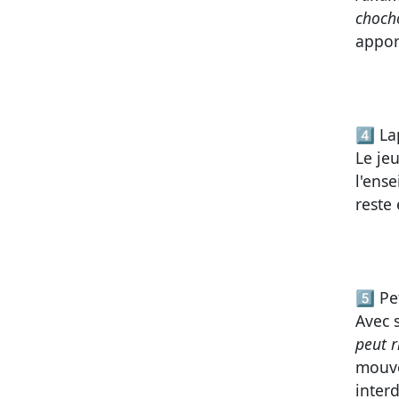
choch
appor
4️⃣
La
Le je
l'ens
reste 
5️⃣
Pe
Avec
peut r
mouve
inter