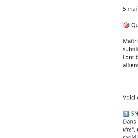
5 mai
🎯
Qu
Maîtri
subti
l'ont
allien
Voici
1️⃣
SN
Dans 
vite"
,
rapidi