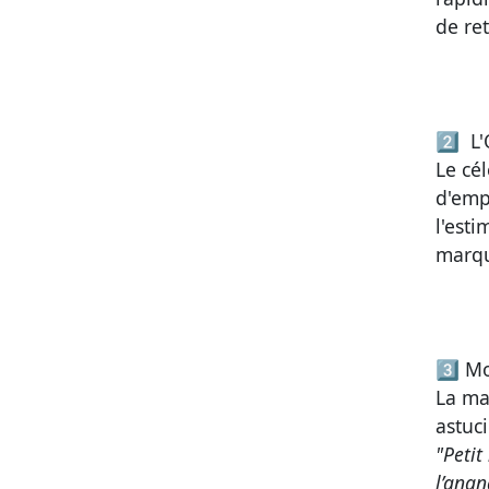
de r
2️⃣
L'
Le cé
d'emp
l'est
marqu
3️⃣
Mo
La ma
astuc
"Petit
l’anan