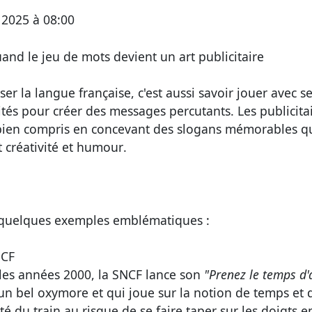
 2025 à 08:00
and le jeu de mots devient un art publicitaire
ser la langue française, c'est aussi savoir jouer avec s
lités pour créer des messages percutants. Les publicita
 bien compris en concevant
des slogans mémorables q
t créativité et humour
.
 quelques exemples emblématiques :
CF
les années 2000, la SNCF lance son
"Prenez le temps d'a
 un bel oxymore et qui joue sur la notion de temps et 
té du train au risque de se faire taper sur les doigts e