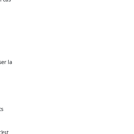
er la
ts
’est