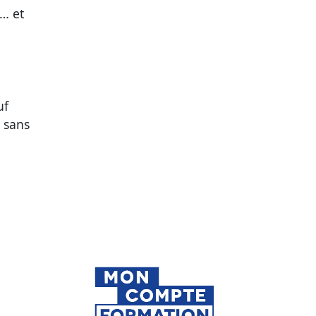
… et
uf
 sans