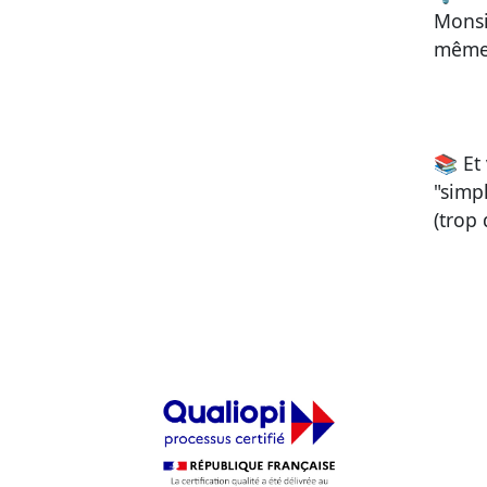
Monsi
même 
📚 Et
"simp
(trop 