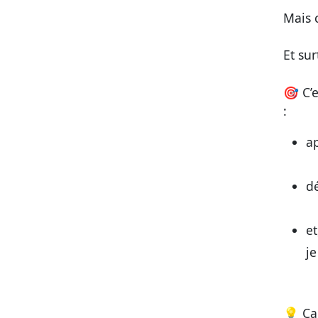
Mais c
Et su
🎯 C’e
:
ap
dé
et
je
💡 Ca