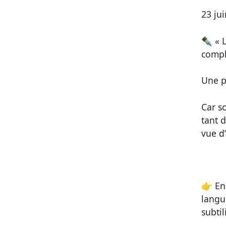
23 ju
✒️
« 
compl
Une p
Car s
tant d
vue d’
👉 En
langu
subtil