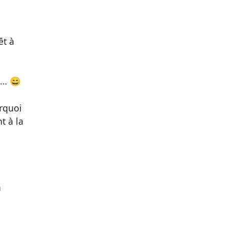
êt à
é… 😄
urquoi
t à la
a