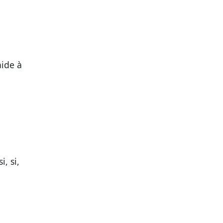
aide à
, si,