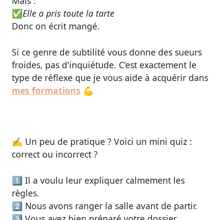
Mais :
✅
Elle a
pris
toute la tarte
Donc on écrit
mangé
.
Si ce genre de subtilité vous donne des sueurs
froides, pas d'inquiétude. C’est exactement le
type de réflexe que je vous aide à acquérir dans
mes formations
💪
✍️
Un peu de pratique ? Voici un mini quiz :
correct ou incorrect ?
1️⃣ Il a voulu leur
expliquer
calmement les
règles.
2️⃣ Nous avons
ranger
la salle avant de partir.
3️⃣ Vous avez bien
préparé
votre dossier.