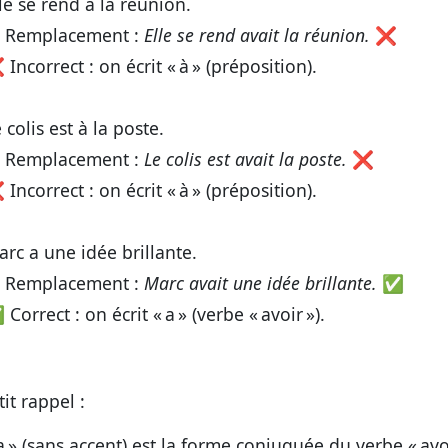
le se rend à la réunion.
 Remplacement :
Elle se rend avait la réunion.
❌
Incorrect : on écrit
« à »
(préposition).
 colis est à la poste.
 Remplacement :
Le colis est avait la poste.
❌
Incorrect : on écrit
« à »
(préposition).
rc a une idée brillante.
 Remplacement :
Marc avait une idée brillante.
✅
Correct : on écrit
« a »
(verbe « avoir »).
tit rappel :
a »
(sans accent) est la forme conjuguée du verbe « avoi