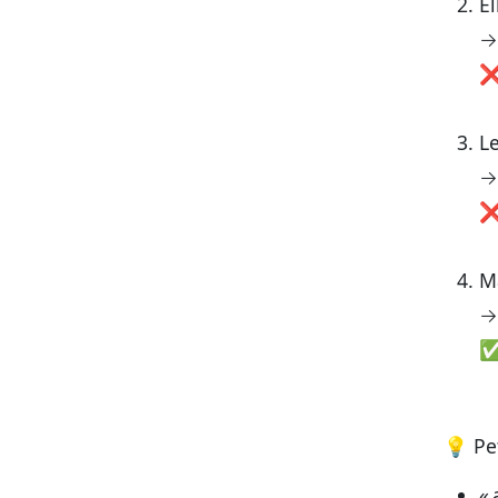
El
→
❌ 
Le
→
❌ 
Ma
→
✅ 
💡
Pe
« 