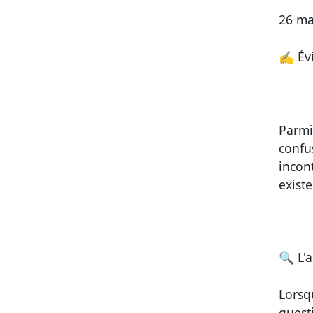
26 ma
✍️
Év
Parmi
confus
incon
exist
🔍
L'
Lorsqu
questi