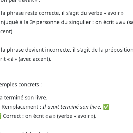
 la phrase reste correcte, il s'agit du verbe « avoir »
njugué à la 3ᵉ personne du singulier : on écrit
« a »
(s
cent).
 la phrase devient incorrecte, il s'agit de la prépositio
rit
« à »
(avec accent).
emples concrets :
 a terminé son livre.
 Remplacement :
Il avait terminé son livre.
✅
Correct : on écrit
« a »
(verbe « avoir »).