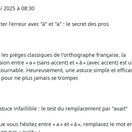
i 2025 à 08:30
iter l'erreur avec "à" et "a" : le secret des pros
 les pièges classiques de l'orthographe française, la
ion entre « a » (sans accent) et « à » (avec accent) est 
tournable. Heureusement, une astuce simple et effica
e pour ne plus jamais se tromper.
astuce infaillible : le test du remplacement par "avait"
e vous hésitez entre « a » et « à », remplacez le mot e
on par « avait » :