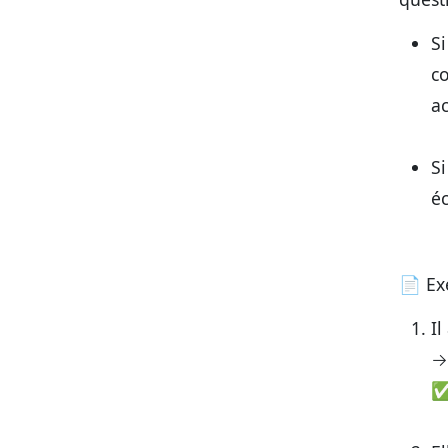
Si
co
ac
Si
éc
📄
Ex
Il
→
✅ 