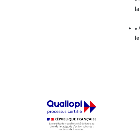
la
« 
le