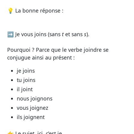
💡
La bonne réponse :
➡️
Je vous joins
(sans
t
et sans
s
).
Pourquoi ? Parce que le verbe
joindre
se
conjugue ainsi au présent :
je
joins
tu
joins
il
joint
nous
joignons
vous
joignez
ils
joignent
👉 Le sujet, ici, c’est
je
.