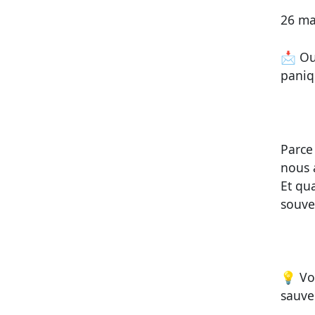
26 ma
📩
Ou
paniq
Parce
nous a
Et qu
souve
💡
Vo
sauve