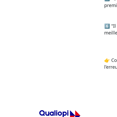
premi
6️⃣
"I
meill
👉 Co
l’erre