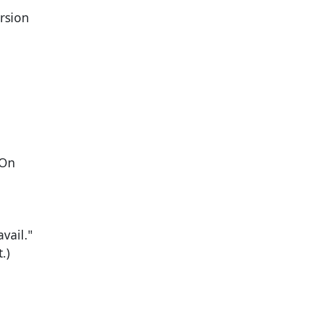
ersion
On
avail."
.)