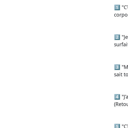
1️⃣
"C
corpor
2️⃣
"J
surfai
3️⃣
"M
sait t
4️⃣
"J
(Retou
5️⃣
"C