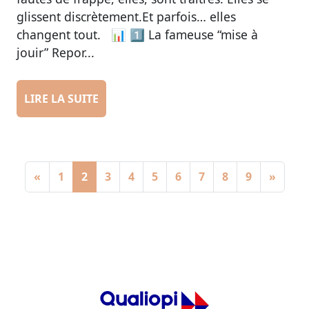
glissent discrètement.Et parfois… elles
changent tout. 📊 1️⃣ La fameuse “mise à
jouir” Repor...
LIRE LA SUITE
«
1
2
3
4
5
6
7
8
9
»